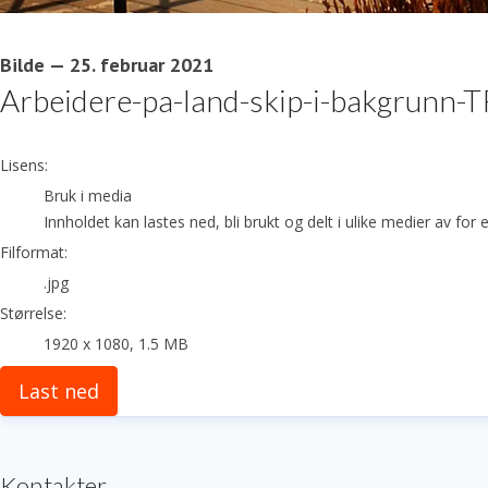
Bilde
—
25. februar 2021
Arbeidere-pa-land-skip-i-bakgrunn
go to media item
Lisens:
Bruk i media
Innholdet kan lastes ned, bli brukt og delt i ulike medier av fo
Filformat:
.jpg
Størrelse:
1920 x 1080, 1.5 MB
Last ned
Kontakter