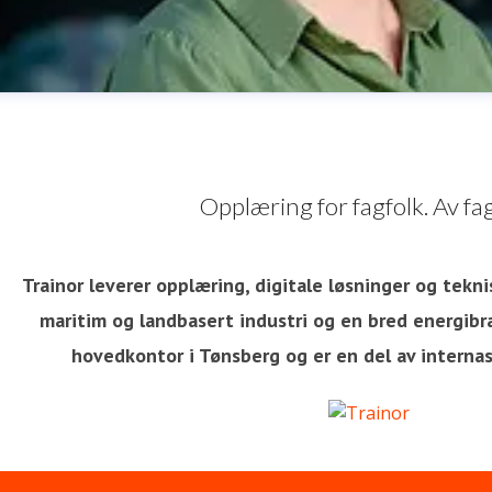
Opplæring for fagfolk. Av fag
Trainor leverer opplæring, digitale løsninger og tekni
maritim og landbasert industri og en bred energibra
va Nordskog
hovedkontor i Tønsberg og er en del av interna
ressekontakt
Chief People and Communications Officer
H
edia
eva.nordskog@trainor.no
+47 90875544