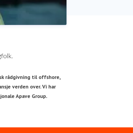
folk.
sk rådgivning til offshore,
nsje verden over. Vi har
sjonale Apave Group.
R, Communication, Press &