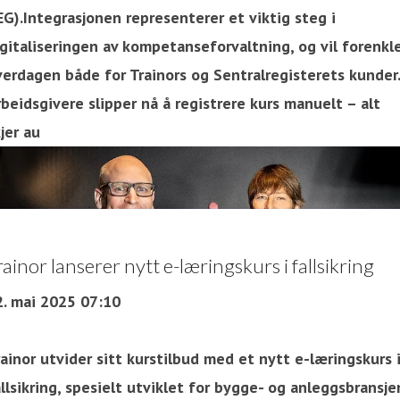
EG).Integrasjonen representerer et viktig steg i
igitaliseringen av kompetanseforvaltning, og vil forenkl
verdagen både for Trainors og Sentralregisterets kunder.
beidsgivere slipper nå å registrere kurs manuelt – alt
jer au
rainor lanserer nytt e-læringskurs i fallsikring
2. mai 2025 07:10
ainor utvider sitt kurstilbud med et nytt e-læringskurs 
llsikring, spesielt utviklet for bygge- og anleggsbransje