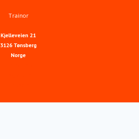
Trainor
Kjelleveien 21
3126 Tønsberg
Norge
trainor.no
Fagforum
LinkedIn