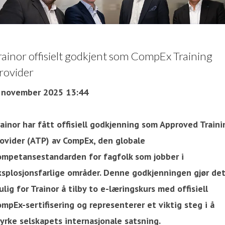
rainor offisielt godkjent som CompEx Training
rovider
. november 2025 13:44
ainor har fått offisiell godkjenning som Approved Traini
rovider (ATP) av CompEx, den globale
ompetansestandarden for fagfolk som jobber i
ksplosjonsfarlige områder. Denne godkjenningen gjør de
lig for Trainor å tilby to e-læringskurs med offisiell
mpEx-sertifisering og representerer et viktig steg i å
yrke selskapets internasjonale satsning.