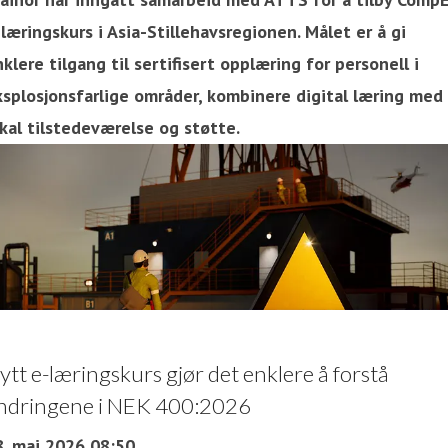
læringskurs i Asia-Stillehavsregionen. Målet er å gi
klere tilgang til sertifisert opplæring for personell i
ksplosjonsfarlige områder, kombinere digital læring med
kal tilstedeværelse og støtte.
ytt e-læringskurs gjør det enklere å forstå
ndringene i NEK 400:2026
8. mai 2026 08:50