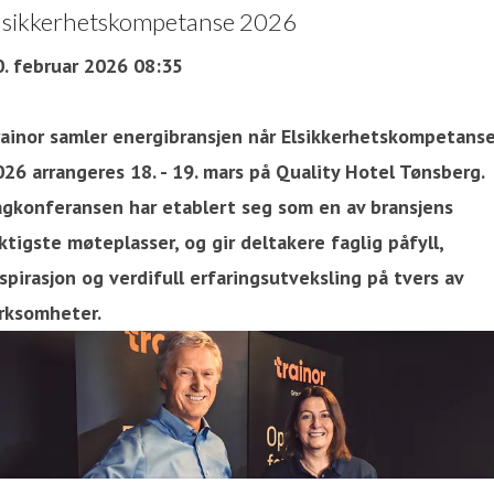
lsikkerhetskompetanse 2026
0. februar 2026 08:35
rainor samler energibransjen når Elsikkerhetskompetans
26 arrangeres 18. - 19. mars på Quality Hotel Tønsberg.
agkonferansen har etablert seg som en av bransjens
ktigste møteplasser, og gir deltakere faglig påfyll,
spirasjon og verdifull erfaringsutveksling på tvers av
irksomheter.