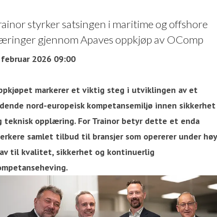
rainor styrker satsingen i maritime og offshore
æringer gjennom Apaves oppkjøp av OComp
. februar 2026 09:00
pkjøpet markerer et viktig steg i utviklingen av et
edende nord-europeisk kompetansemiljø innen sikkerhet
g teknisk opplæring. For Trainor betyr dette et enda
terkere samlet tilbud til bransjer som opererer under hø
av til kvalitet, sikkerhet og kontinuerlig
ompetanseheving.