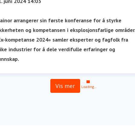
. juni 2024 14:03
ainor arrangerer sin første konferanse for å styrke
ikkerheten og kompetansen i eksplosjonsfarlige områder
Ex-kompetanse 2024» samler eksperter og fagfolk fra
ike industrier for å dele verdifulle erfaringer og
unnskap.
Vis mer
Loading...