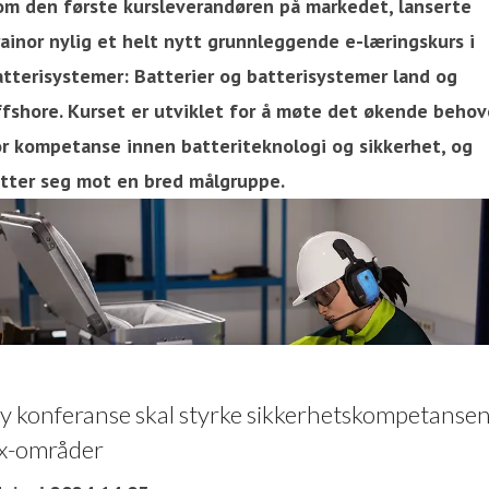
om den første kursleverandøren på markedet, lanserte
rainor nylig et helt nytt grunnleggende e-læringskurs i
atterisystemer: Batterier og batterisystemer land og
ffshore. Kurset er utviklet for å møte det økende behov
or kompetanse innen batteriteknologi og sikkerhet, og
etter seg mot en bred målgruppe.
y konferanse skal styrke sikkerhetskompetansen
x-områder