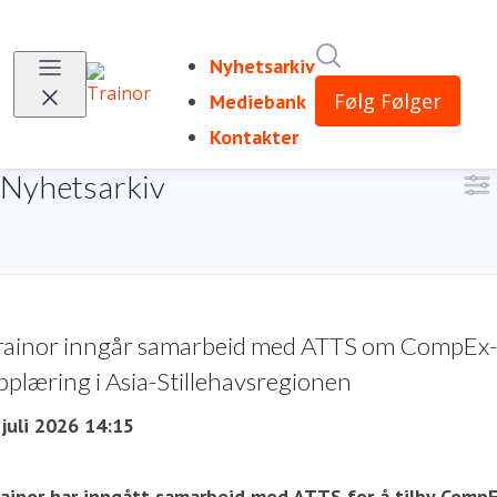
Søk i nyhetsrom
Nyhetsarkiv
(current)
Følg
Følger
Mediebank
Kontakter
Nyhetsarkiv
rainor inngår samarbeid med ATTS om CompEx-
pplæring i Asia-Stillehavsregionen
 juli 2026 14:15
rainor har inngått samarbeid med ATTS for å tilby Comp