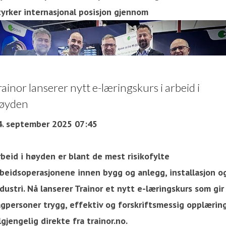
tyrker internasjonal posisjon gjennom
rainor lanserer nytt e-læringskurs i arbeid i
øyden
4. september 2025 07:45
beid i høyden er blant de mest risikofylte
rbeidsoperasjonene innen bygg og anlegg, installasjon o
dustri. Nå lanserer Trainor et nytt e-læringskurs som gir
agpersoner trygg, effektiv og forskriftsmessig opplærin
lgjengelig direkte fra trainor.no.