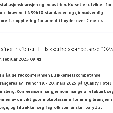
stallasjonsbransjen og industrien. Kurset er utviklet for
øte kravene i NS9610-standarden og gir nødvendig
oretisk opplæring for arbeid i høyder over 2 meter.
rainor inviterer til Elsikkerhetskompetanse 202
7. februar 2025 09:41
en årlige fagkonferansen Elsikkerhetskompetanse
rangeres av Trainor 19. - 20. mars 2025 på Quality Hotel
ønsberg. Konferansen har gjennom mange år etablert se
om en av de viktigste møteplassene for energibransjen i
rge, og tiltrekker seg fagfolk som ønsker påfyll av