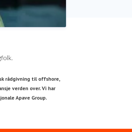
folk.
sk rådgivning til offshore,
nsje verden over. Vi har
sjonale Apave Group.
R, Communication, Press &