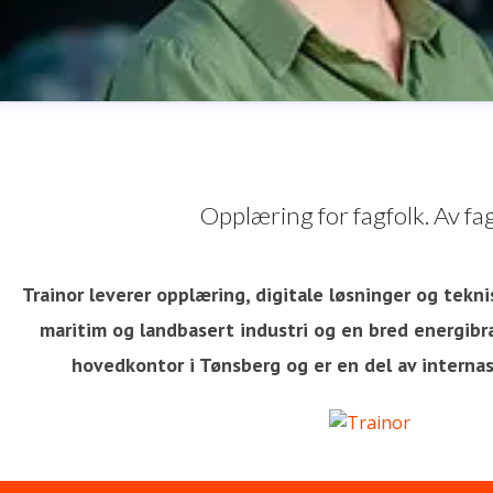
Opplæring for fagfolk. Av fag
Trainor leverer opplæring, digitale løsninger og tekni
maritim og landbasert industri og en bred energibra
va Nordskog
hovedkontor i Tønsberg og er en del av interna
ressekontakt
Chief People and Communications Officer
H
edia
eva.nordskog@trainor.no
+47 90875544