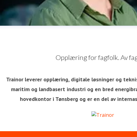
Opplæring for fagfolk. Av fag
Trainor leverer opplæring, digitale løsninger og tekni
maritim og landbasert industri og en bred energibra
va Nordskog
hovedkontor i Tønsberg og er en del av interna
ressekontakt
Chief People and Communications Officer
H
edia
eva.nordskog@trainor.no
+47 90875544