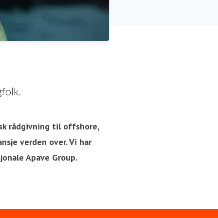
folk.
sk rådgivning til offshore,
nsje verden over. Vi har
sjonale Apave Group.
R, Communication, Press &