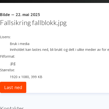
Bilde
—
22. mai 2025
Fallsikring fallblokk.jpg
go to media item
Lisens:
Bruk i media
Innholdet kan lastes ned, bli brukt og delt i ulike medier av fo
Filformat:
.jpg
Størrelse:
1920 x 1080, 399 KB
Last ned
Kontakter