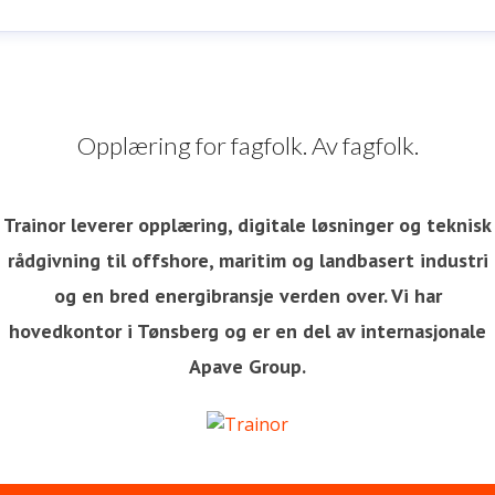
va Nordskog
ressekontakt
Chief People and Communications Officer
R, Communication, Press & Media
Opplæring for fagfolk. Av fagfolk.
va.nordskog@trainor.no
+47 90875544
Trainor leverer opplæring, digitale løsninger og teknisk
rådgivning til offshore, maritim og landbasert industri
og en bred energibransje verden over. Vi har
hovedkontor i Tønsberg og er en del av internasjonale
Apave Group.