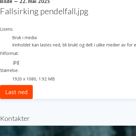
Bilde
—
22. mai 2025
Fallsirking pendelfall.jpg
go to media item
Lisens:
Bruk i media
Innholdet kan lastes ned, bli brukt og delt i ulike medier av fo
Filformat:
.jpg
Størrelse:
1920 x 1080, 1.92 MB
Last ned
Kontakter