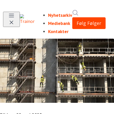
Søk i nyhetsrom
Nyhetsarkiv
Følg
Følger
Mediebank
Kontakter