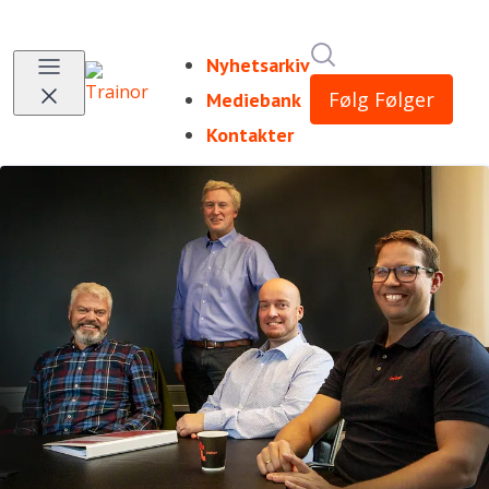
Søk i nyhetsrom
Nyhetsarkiv
Følg
Følger
Mediebank
Kontakter