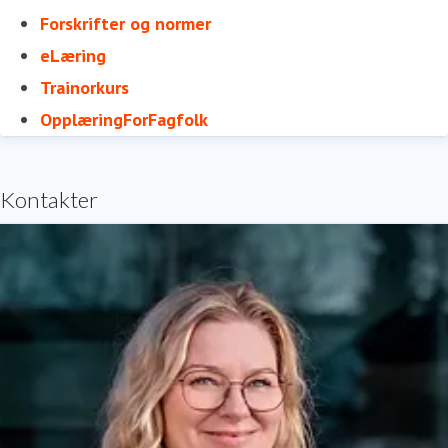
Forskrifter og normer
eLæring
Trainorkurs
OpplæringForFagfolk
Kontakter