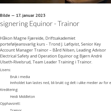
Bilde
—
17. januar 2023
signering Equinor - Trainor
Håkon Magne Fjæreide, Driftsakademiet
porteføljeansvarlig kurs - Trond J. Løfqvist, Senior Key
Account Manager Trainor – Bård Nilsen, Leading Advisor
Electrical Safety and Operation Equinor og Bjørn Andrè
Ulseth‑Rivelsrud, Team Leader Training i Trainor.
Heidi Middleton
Lisens:
Bruk i media
Innholdet kan lastes ned, bli brukt og delt i ulike medier av fo
Kreditering:
Heidi Middleton
Opphavsrett:
Trainor