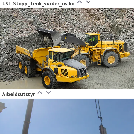
LSI- Stopp_Tenk_vurder_risiko
Arbeidsutstyr