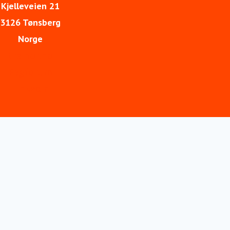
Kjelleveien 21
3126 Tønsberg
Norge
trainor.no
Fagforum
LinkedIn