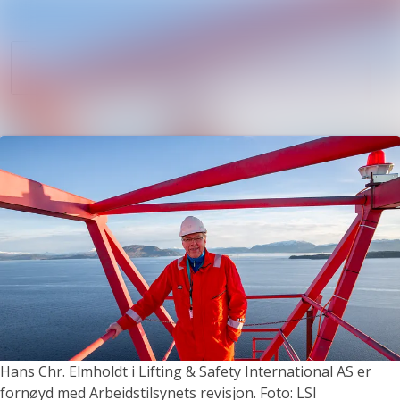
Søk i nyhetsrom
Nyhetsarkiv
Følg
Følger
Mediebank
Kontakter
Hans Chr. Elmholdt i Lifting & Safety International AS er
fornøyd med Arbeidstilsynets revisjon. Foto: LSI