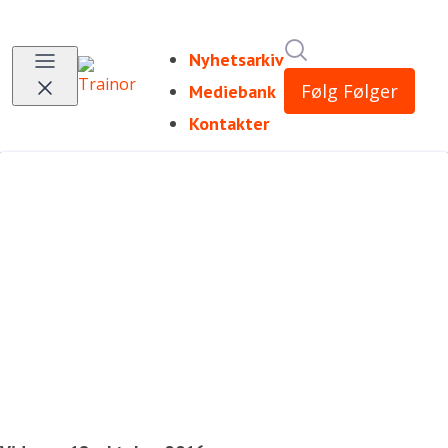
Søk i nyhetsrom
Nyhetsarkiv
Følg
Følger
Mediebank
Kontakter