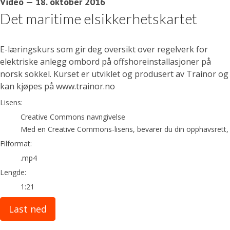
Video
—
18. oktober 2016
Det maritime elsikkerhetskartet
E-læringskurs som gir deg oversikt over regelverk for
elektriske anlegg ombord på offshoreinstallasjoner på
norsk sokkel. Kurset er utviklet og produsert av Trainor og
kan kjøpes på www.trainor.no
go to media item
Lisens:
Creative Commons navngivelse
Med en Creative Commons-lisens, bevarer du din opphavsrett, men
Filformat:
.mp4
Lengde:
1:21
Last ned