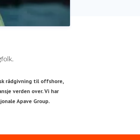
folk.
sk rådgivning til offshore,
nsje verden over. Vi har
sjonale Apave Group.
R, Communication, Press &