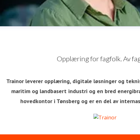
Opplæring for fagfolk. Av fag
Trainor leverer opplæring, digitale løsninger og tekni
maritim og landbasert industri og en bred energibra
va Nordskog
hovedkontor i Tønsberg og er en del av interna
ressekontakt
Chief People and Communications Officer
H
edia
eva.nordskog@trainor.no
+47 90875544