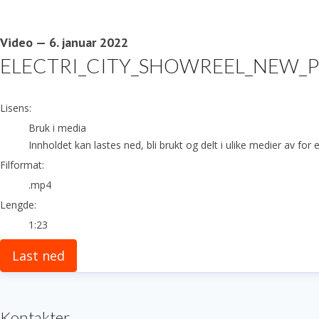
Video
—
6. januar 2022
ELECTRI_CITY_SHOWREEL_NEW_P
go to media item
Lisens:
Bruk i media
Innholdet kan lastes ned, bli brukt og delt i ulike medier av fo
Filformat:
.mp4
Lengde:
1:23
Last ned
Kontakter