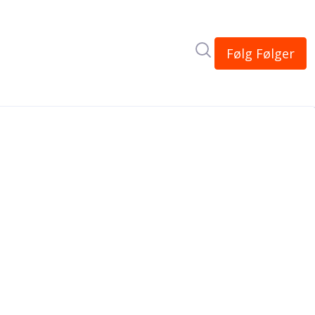
Søk i nyhetsrom
Følg
Følger