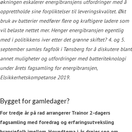
økningen eskalerer energibransjens utfordringer med å
opprettholde sine forpliktelser til leveringskvalitet. Økt
bruk av batterier medfører flere og kraftigere ladere som
vil belaste nettet mer. Henger energibransjen egentlig
med i politikkens iver etter det grønne skiftet? 4. og 5.
september samles fagfolk i Tønsberg for å diskutere blant
annet muligheter og utfordringer med batteriteknologi
under årets fagsamling for energibransjen,
Elsikkerhetskompetanse 2019.
Bygget for gamledager?
For tredje år på rad arrangerer Trainor 2-dagers
fagsamling med foredrag og erfaringsutveksling
bransjefolk imellom. Hovedtema i år dreier seg om