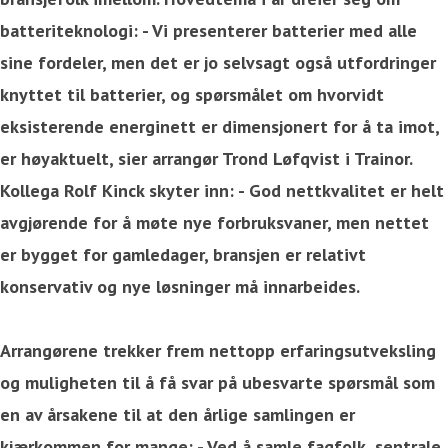
batteriteknologi: - Vi presenterer batterier med alle
sine fordeler, men det er jo selvsagt også utfordringer
knyttet til batterier, og spørsmålet om hvorvidt
eksisterende energinett er dimensjonert for å ta imot,
er høyaktuelt, sier arrangør Trond Løfqvist i Trainor.
Kollega Rolf Kinck skyter inn: - God nettkvalitet er helt
avgjørende for å møte nye forbruksvaner, men nettet
er bygget for gamledager, bransjen er relativt
konservativ og nye løsninger må innarbeides.
Arrangørene trekker frem nettopp erfaringsutveksling
og muligheten til å få svar på ubesvarte spørsmål som
en av årsakene til at den årlige samlingen er
kjærkommen for mange: - Ved å samle fagfolk, sentrale