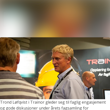
Søk i nyhetsrom
Nyhetsarkiv
Følg
Følger
Mediebank
Kontakter
Trond Løfqvist i Trainor gleder seg til faglig engasjement
og gode diskusjoner under årets fagsamling for