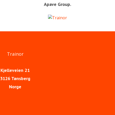
Apave Group.
Trainor
Kjelleveien 21
3126 Tønsberg
Norge
trainor.no
Fagforum
LinkedIn