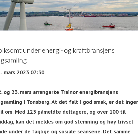
olksomt under energi- og kraftbransjens
agsamling
1. mars 2023 07:30
. og 23. mars arrangerte Trainor energibransjens
gsamling i Tønsberg. At det falt i god smak, er det inge
vil om. Med 123 påmeldte deltagere, og over 100 til
iddag, kan det meldes om god stemning og høy trivsel
åde under de faglige og sosiale seansene. Det samme