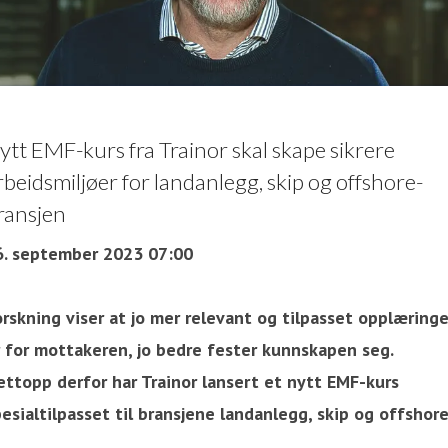
ytt EMF-kurs fra Trainor skal skape sikrere
rbeidsmiljøer for landanlegg, skip og offshore-
ransjen
6. september 2023 07:00
orskning viser at jo mer relevant og tilpasset opplæring
r for mottakeren, jo bedre fester kunnskapen seg.
ettopp derfor har Trainor lansert et nytt EMF-kurs
esialtilpasset til bransjene landanlegg, skip og offshore