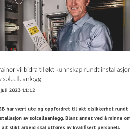
rainor vil bidra til økt kunnskap rundt installasjo
v solcelleanlegg
 juli 2023 11:12
SB har vært ute og oppfordret til økt elsikkerhet rundt
nstallasjon av solcelleanlegg. Blant annet ved å minne o
 alt slikt arbeid skal utføres av kvalifisert personell.