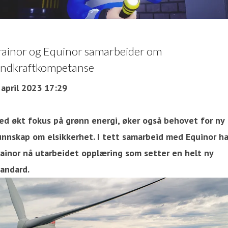
rainor og Equinor samarbeider om
indkraftkompetanse
 april 2023 17:29
ed økt fokus på grønn energi, øker også behovet for ny
unnskap om elsikkerhet. I tett samarbeid med Equinor ha
rainor nå utarbeidet opplæring som setter en helt ny
tandard.