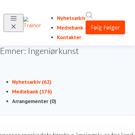
Søk i nyhetsrom
Nyhetsarkiv
Følg
Følger
Mediebank
Kontakter
Emner: Ingeniørkunst
Nyhetsarkiv (62)
Mediebank (176)
Arrangementer (0)
anserer markedets første e-læringskurs for land