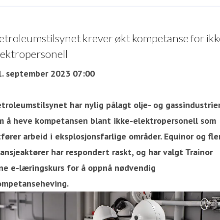
etroleumstilsynet krever økt kompetanse for ikk
lektropersonell
1. september 2023 07:00
troleumstilsynet har nylig pålagt olje- og gassindustrie
m å heve kompetansen blant ikke-elektropersonell som
fører arbeid i eksplosjonsfarlige områder. Equinor og fle
ansjeaktører har respondert raskt, og har valgt Trainor
ine e-læringskurs for å oppnå nødvendig
ompetanseheving.