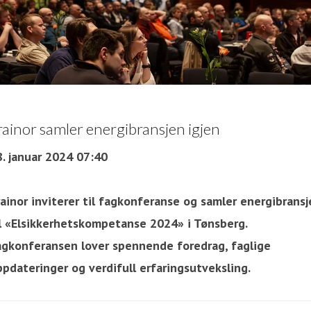
rainor samler energibransjen igjen
8. januar 2024 07:40
ainor inviterer til fagkonferanse og samler energibransj
il «Elsikkerhetskompetanse 2024» i Tønsberg.
agkonferansen lover spennende foredrag, faglige
ppdateringer og verdifull erfaringsutveksling.