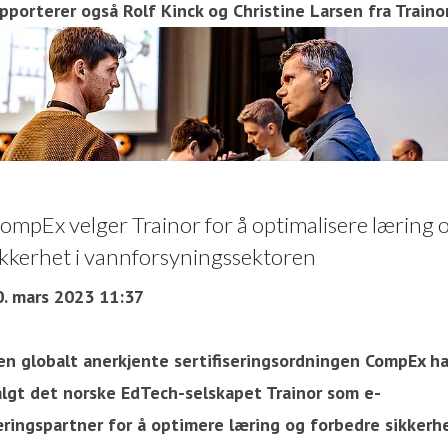
pporterer også Rolf Kinck og Christine Larsen fra Trainor
ompEx velger Trainor for å optimalisere læring 
ikkerhet i vannforsyningssektoren
0. mars 2023 11:37
en globalt anerkjente sertifiseringsordningen CompEx ha
algt det norske EdTech-selskapet Trainor som e-
æringspartner for å optimere læring og forbedre sikkerh