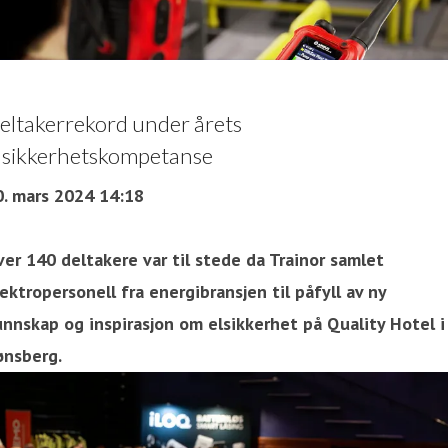
eltakerrekord under årets
lsikkerhetskompetanse
0. mars 2024 14:18
er 140 deltakere var til stede da Trainor samlet
ektropersonell fra energibransjen til påfyll av ny
unnskap og inspirasjon om elsikkerhet på Quality Hotel i
ønsberg.