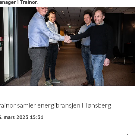
nager i Trainor.
rainor samler energibransjen i Tønsberg
6. mars 2023 15:31