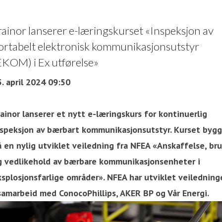
rainor lanserer e-læringskurset «Inspeksjon av
ortabelt elektronisk kommunikasjonsutstyr
EKOM) i Ex utførelse»
. april 2024 09:50
ainor lanserer et nytt e-læringskurs for kontinuerlig
nspeksjon av bærbart kommunikasjonsutstyr. Kurset bygg
 en nylig utviklet veiledning fra NFEA «Anskaffelse, bru
g vedlikehold av bærbare kommunikasjonsenheter i
ksplosjonsfarlige områder». NFEA har utviklet veiledning
 samarbeid med ConocoPhillips, AKER BP og Vår Energi.